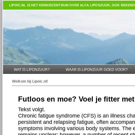
LIPOIC.NL
IS HET KENNISCENTRUM OVER ALFA LIPONZUUR, OOK BEKEND 
WAT IS LIPONZUUR?
WAAR IS LIPONZUUR GOED VOOR?
Welkom bij
Lipoic.nl
!
Futloos en moe? Voel je fitter met
Tekst volgt.
Chronic fatigue syndrome (CFS) is an illness cha
persistent and relapsing fatigue, often accomp
symptoms involving various body systems. The e
remains unclear; however, a number of recent s