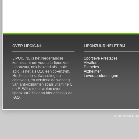
OVER LIPOIC.NL
LIPONZUUR HELPT BIJ:
LIPOIC.NL is hèt Nederlandse
Sportieve Prestaties
kenniscentrum voor alfa-liponzuur.
Afvallen
Liponzuur, ook bekend als lipoic-
Diabetes
acid, is net als Q10 een co-enzym.
Alzheimer
Het helpt de stofwisseling op
Leveraandoeningen
celniveau, en versterkt de werking
van anti-oxidanten zoals vitamine C
en E. Wilt u meer weten over
liponzuur? Klik dan hier of bekijk de
FAQ
.
© 2010-2014 Lipo