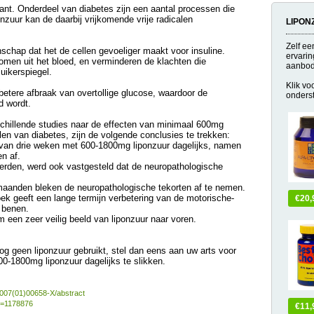
dant. Onderdeel van diabetes zijn een aantal processen die
nzuur kan de daarbij vrijkomende vrije radicalen
LIPON
Zelf ee
schap dat het de cellen gevoeliger maakt voor insuline.
ervarin
omen uit het bloed, en verminderen de klachten die
aanbod 
ikerspiegel.
Klik vo
betere afbraak van overtollige glucose, waardoor de
onders
d wordt.
rschillende studies naar de effecten van minimaal 600mg
len van diabetes, zijn de volgende conclusies te trekken:
 van drie weken met 600-1800mg liponzuur dagelijks, namen
n af.
erden, werd ook vastgesteld dat de neuropathologische
 maanden bleken de neuropathologische tekorten af te nemen.
zoek geeft een lange termijn verbetering van de motorische-
€20,
 benen.
m een zeer veilig beeld van liponzuur naar voren.
nog geen liponzuur gebruikt, stel dan eens aan uw arts voor
00-1800mg liponzuur dagelijks te slikken.
-9007(01)00658-X/abstract
dt=1178876
€11,