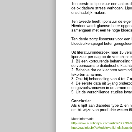
Ten eerste is liponzuur een antioxi
de oxidatieve stress verhogen. Lipo
onschadelijk maken.
Ten tweede heeft liponzuur de eigen
Hierdoor wordt glucose beter opgen
samengaan met een te hoge bloedsu
Ten derde zorgt liponzuur voor een 
bloedsuikerspiegel beter gereguleer
Uit literatuuronderzoek naar 15 ve
liponzuur per dag op de verschijnse
1. Bij een kortdurende behandeling
de voornaamste diabetische klachte
2. Behalve dat de klachten vermind
tekorten afnamen.
3. Ook bij behandeling van 4 tot 7
4. De eerste data uit 2-jarig onder
en gevoelszenuwen in de armen en
5. Uit de verschillende studies kwa
Conclusie:
Als u lijdt aan diabetes type 2, en 
om bij wijze van proef drie weken 6
Meer informatie:
http://www.nutritionjrnl.com/article/S0899
http://cat.inist.fr/?aModele=afficheN&cpsi