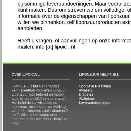
bij sommige leveraandoeningen. Maar vooral zod
kunt maken. Daarom streven we om volledige, ob
informatie over de eigenschappen van liponzuur
willen we binnenkort zelf liponzuurproducten ext
aanbieden.
Heeft u vragen, of aanvullingen op onze informa
mailen: info [at] lipoic . nl
OVER LIPOIC.NL
LIPONZUUR HELPT BIJ:
LIPOIC.NL is hèt Nederlandse
Sportieve Prestaties
kenniscentrum voor alfa-liponzuur.
Afvallen
Liponzuur, ook bekend als lipoic-
Diabetes
acid, is net als Q10 een co-enzym.
Alzheimer
Het helpt de stofwisseling op
Leveraandoeningen
celniveau, en versterkt de werking
van anti-oxidanten zoals vitamine C
en E. Wilt u meer weten over
liponzuur? Klik dan hier of bekijk de
FAQ
.